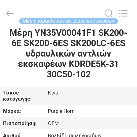
Purple
Horn
E-
Commerce
Co.,
Μέρη υδραυλικών αντλιών εκσκαφέων
Ltd..
All
Μέρη YN35V00041F1 SK200-
ΣΠΊΤΙ
Rights
Reserved.
6E SK200-6ES SK200LC-6ES
ΠΡΟΪΌΝΤΑ
υδραυλικών αντλιών
εκσκαφέων KDRDE5K-31
ΠΕΡΊΠΟΥ
30C50-102
ΕΜΕΊΣ
Τόπος
Κίνα
καταγωγής:
ΓΎΡΟΣ
ΕΡΓΟΣΤΑΣΊΩΝ
Μάρκα:
Purple Horn
Πιστοποίηση:
OEM
ΠΟΙΟΤΙΚΌΣ
Αριθμό
Βαλβίδα σωληνοειδών