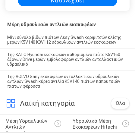
Να συνεχίσει
Μέρη υδραυλικών αντλιών εκσκαφέων
Μίνι σύνολο βιδών πιάτων Assy Swash καρφιτσών κλίσης
μερών K5V140 K3V112 υδραυλικών αντλιών εκσκαφέων
Της KATO Hyundai εκσκαφέων καθορισμένο πιάτο K5V160
άξονων Drive μερών εμβολοφόρων αντλιών ανταλλακτικών
υδραυλικό
Της VOLVO Sany εκσκαφέων ανταλλακτικών υδραυλικών
αντλιών Swash κύρια αντλία K5V140 πιάτων παπουτσιών
πιάτων φέρουσα
Λαϊκή κατηγορία
Όλα
Μέρη Υδραυλικών 
Υδραυλικά Μέρη 
Αντλιών 
Εκσκαφέων Hitachi
Εκσκαφέων