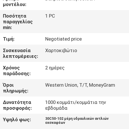
ΈΛΕΓΧΟΣ
μοντέλου:
Ποσότητα
1 PC
ΜΑΣ
παραγγελίας
min:
ΕΛΆΤΕ
Τιμή:
Negotiated price
ΣΕ
ΕΠΑΦΉ
Συσκευασία
Χαρτοκιβώτιο
λεπτομέρειες:
ΜΕ
Χρόνος
2 ημέρες
παράδοσης:
BLOG
Όροι
Western Union, T/T, MoneyGram
πληρωμής:
ΖΗΤΉΣΤΕ
Δυνατότητα
1000 κομμάτι/κομμάτια την
ΈΝΑ
προσφοράς:
εβδομάδα
ΑΠΌΣΠΑΣΜΑ
Υψηλό φως:
30C50-102 μέρη υδραυλικών αντλιών
εκσκαφέων
,