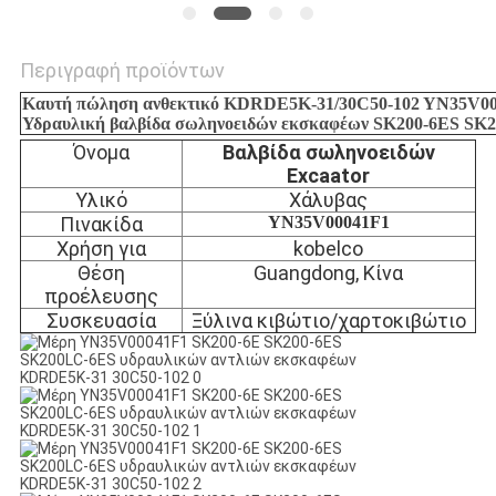
Περιγραφή προϊόντων
Καυτή πώληση ανθεκτικό KDRDE5K-31/30C50-102 YN35V000
Υδραυλική βαλβίδα σωληνοειδών εκσκαφέων SK200-6ES SK2
Όνομα
Βαλβίδα σωληνοειδών
Excaator
Υλικό
Χάλυβας
Πινακίδα
YN35V00041F1
Χρήση για
kobelco
Θέση
Guangdong, Κίνα
προέλευσης
Συσκευασία
Ξύλινα κιβώτιο/χαρτοκιβώτιο