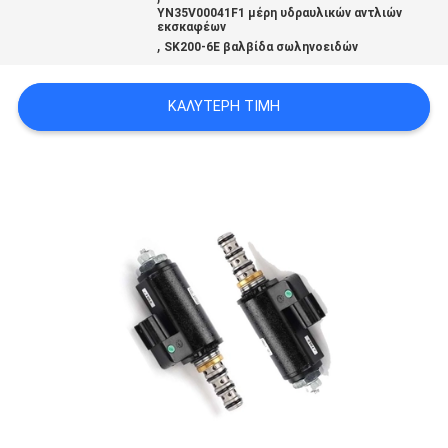
YN35V00041F1 μέρη υδραυλικών αντλιών
NEWS
εκσκαφέων
,
SK200-6E βαλβίδα σωληνοειδών
SITEMAP
ΚΑΛΎΤΕΡΗ ΤΙΜΉ
PRIVACY
POLICY