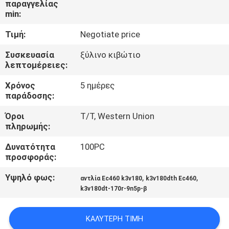
παραγγελίας
ΈΛΕΓΧΟΣ
min:
Τιμή:
Negotiate price
ΜΑΣ
ΕΛΆΤΕ
Συσκευασία
ξύλινο κιβώτιο
λεπτομέρειες:
ΣΕ
Χρόνος
5 ημέρες
ΕΠΑΦΉ
παράδοσης:
ΜΕ
Όροι
T/T, Western Union
πληρωμής:
BLOG
Δυνατότητα
100PC
προσφοράς:
ΖΗΤΉΣΤΕ
Υψηλό φως:
,
,
αντλία Ec460 k3v180
k3v180dth Ec460
ΈΝΑ
k3v180dt-170r-9n5p-β
ΑΠΌΣΠΑΣΜΑ
ΚΑΛΎΤΕΡΗ ΤΙΜΉ