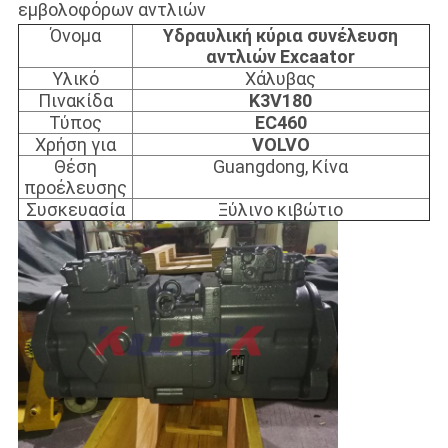
εμβολοφόρων αντλιών
Όνομα
Υδραυλική κύρια συνέλευση
αντλιών Excaator
Υλικό
Χάλυβας
Πινακίδα
K3V180
Τύπος
EC460
Χρήση για
VOLVO
Θέση
Guangdong, Κίνα
προέλευσης
Συσκευασία
Ξύλινο κιβώτιο