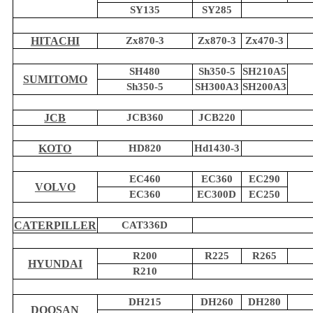
SY135
SY285
HITACHI
Zx870-3
Zx870-3
Zx470-3
SH480
Sh350-5
SH210A5
SUMITOMO
Sh350-5
SH300A3
SH200A3
JCB
JCB360
JCB220
KOTO
HD820
Hd1430-3
EC460
EC360
EC290
VOLVO
EC360
EC300D
EC250
CATERPILLER
CAT336D
R200
R225
R265
HYUNDAI
R210
DH215
DH260
DH280
DOOSAN