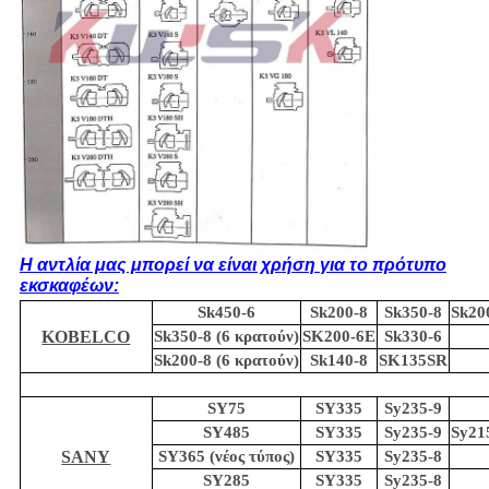
Η αντλία μας μπορεί να είναι χρήση για το πρότυπο
εκσκαφέων:
Sk450-6
Sk200-8
Sk350-8
Sk200
KOBELCO
Sk350-8 (6 κρατούν)
SK200-6E
Sk330-6
Sk200-8 (6 κρατούν)
Sk140-8
SK135SR
SY75
SY335
Sy235-9
SY485
SY335
Sy235-9
Sy215
SANY
SY365 (νέος τύπος)
SY335
Sy235-8
SY285
SY335
Sy235-8