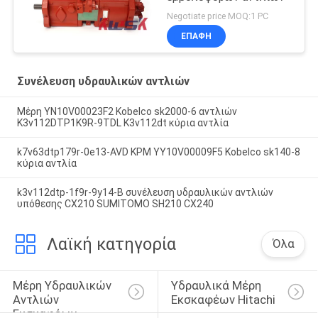
Negotiate price MOQ:1 PC
ΕΠΑΦΉ
Συνέλευση υδραυλικών αντλιών
Μέρη YN10V00023F2 Kobelco sk2000-6 αντλιών
K3v112DTP1K9R-9TDL K3v112dt κύρια αντλία
k7v63dtp179r-0e13-AVD KPM YY10V00009F5 Kobelco sk140-8
κύρια αντλία
k3v112dtp-1f9r-9y14-Β συνέλευση υδραυλικών αντλιών
υπόθεσης CX210 SUMITOMO SH210 CX240
Λαϊκή κατηγορία
Όλα
Μέρη Υδραυλικών 
Υδραυλικά Μέρη 
Αντλιών 
Εκσκαφέων Hitachi
Εκσκαφέων