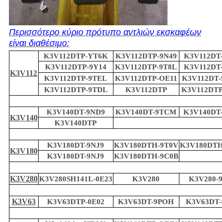
. .
Περισσότερο κύριο πρότυπο αντλιών εκσκαφέων
είναι διαθέσιμο:
K3V112DTP-YT6K
K3V112DTP-9N49
K3V112DT
K3V112DTP-9Y14
K3V112DTP-9T8L
K3V112DT
K3V112
K3V112DTP-9TEL
K3V112DTP-OE11
K3V112DT
K3V112DTP-9TDL
K3V112DTP
K3V112DTP
K3V140DT-9ND9
K3V140DT-9TCM
K3V140DT
K3V140
K3V140DTP
K3V180DT-9NJ9
K3V180DTH-9T0V
K3V180DTH
K3V180
K3V180DT-9NJ9
K3V180DTH-9C0B
K3V280
K3V280SH141L-0E23
K3V280
K3V280-
K3V63
K3V63DTP-0E02
K3V63DT-9POH
K3V63DT-