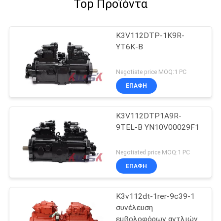
Top Προϊόντα
K3V112DTP-1K9R-
YT6K-Β
Negotiate price MOQ:1 PC
ΕΠΑΦΉ
K3V112DTP1A9R-
9TEL-Β YN10V00029F1
Negotiated price MOQ:1 PC
ΕΠΑΦΉ
K3v112dt-1rer-9c39-1
συνέλευση
εμβολοφόρων αντλιών