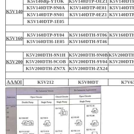
K5v140dtp-YTOK
K5V140DTP-OEZ1
K5V140DTP
K5V140DTP-9N0A
K5V140DTP-0E01
K5V140DTP
K5V140
K5V140DTP-9N01
K5V140DTP-0EZ1
K5V140DTP
K5V140DTP-1E05
K5V160DTP-9Y04
K5V160DTH-9T06
K5V160DTH
K5V160
K5V160DTH-1E05
K5V160DTH-9T46
K5V200DTH-9N1H
K5V200DTH-9N0B
K5V200DTH
K5V200
K5V200DTH-9COB
K5V200DTH-9Y04
K5V200DTH
K5V200DTH-ZN7X
K5V200DTH-ZX24
ΑΛΛΟΙ
K5V212
K5V80DT
K7V6