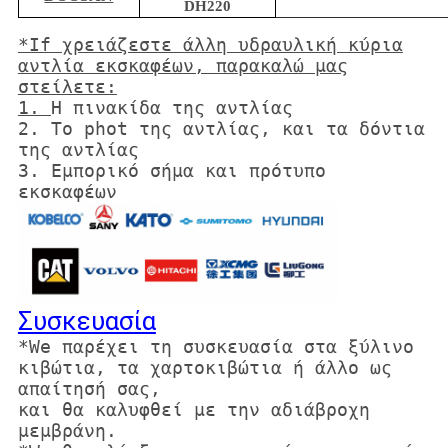
DH220
*If χρειάζεστε άλλη υδραυλική κύρια
αντλία εκσκαφέων, παρακαλώ μας
στείλετε:
1.
Η πινακίδα της αντλίας
2. Το phot της αντλίας, και τα δόντια
της αντλίας
3. Εμπορικό σήμα και πρότυπο
εκσκαφέων
Συσκευασία
*We παρέχει τη συσκευασία στα ξύλινο
κιβώτια, τα χαρτοκιβώτια ή άλλο ως
απαίτησή σας,
και θα καλυφθεί με την αδιάβροχη
μεμβράνη.