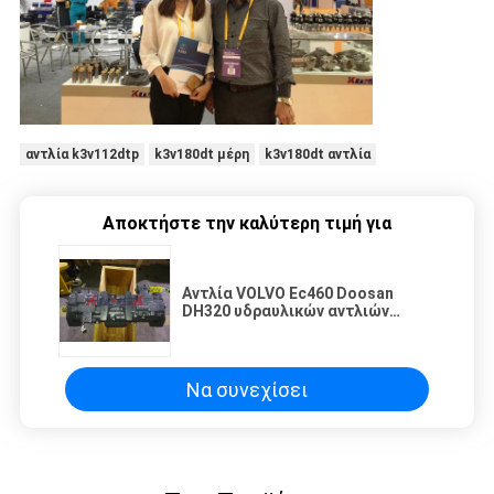
αντλία k3v112dtp
k3v180dt μέρη
k3v180dt αντλία
Αποκτήστε την καλύτερη τιμή για
Αντλία VOLVO Ec460 Doosan
DH320 υδραυλικών αντλιών
K3v180 εκσκαφέων
Να συνεχίσει