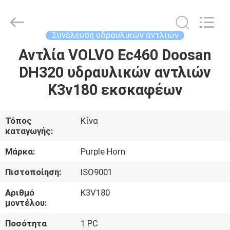
Purple
Horn
E-
Commerce
Co.,
Συνέλευση υδραυλικών αντλιών
Ltd..
All
Αντλία VOLVO Ec460 Doosan
ΣΠΊΤΙ
Rights
Reserved.
DH320 υδραυλικών αντλιών
ΠΡΟΪΌΝΤΑ
K3v180 εκσκαφέων
ΠΕΡΊΠΟΥ
Τόπος
Κίνα
καταγωγής:
ΕΜΕΊΣ
Μάρκα:
Purple Horn
ΓΎΡΟΣ
Πιστοποίηση:
ISO9001
ΕΡΓΟΣΤΑΣΊΩΝ
Αριθμό
K3V180
μοντέλου:
ΠΟΙΟΤΙΚΌΣ
Ποσότητα
1 PC