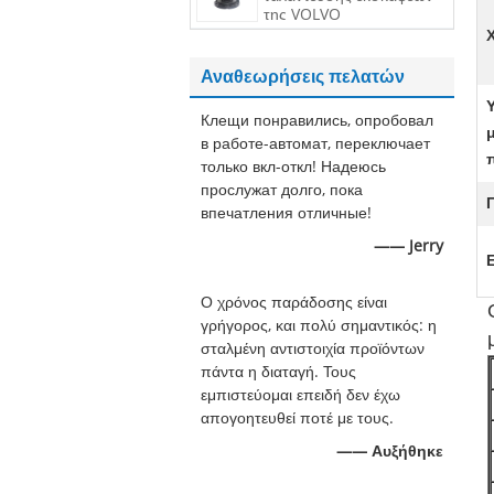
της VOLVO
Αναθεωρήσεις πελατών
Клещи понравились, опробовал
в работе-автомат, переключает
только вкл-откл! Надеюсь
прослужат долго, пока
впечатления отличные!
—— Jerry
Ο χρόνος παράδοσης είναι
γρήγορος, και πολύ σημαντικός: η
σταλμένη αντιστοιχία προϊόντων
πάντα η διαταγή. Τους
εμπιστεύομαι επειδή δεν έχω
απογοητευθεί ποτέ με τους.
—— Αυξήθηκε