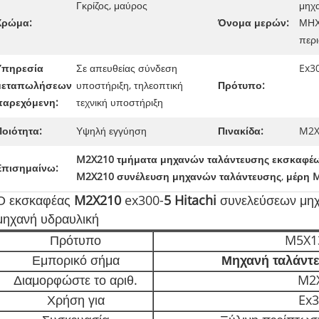
Γκρίζος, μαύρος
μηχ
Χρώμα:
Όνομα μερών:
ΜΗΧ
περ
Υπηρεσία
Σε απευθείας σύνδεση
Ex3
μεταπωλήσεων
υποστήριξη, τηλεοπτική
Πρότυπο:
παρεχόμενη:
τεχνική υποστήριξη
Ποιότητα:
Υψηλή εγγύηση
Πινακίδα:
M2X
M2X210 τμήματα μηχανών ταλάντευσης εκσκαφέ
Επισημαίνω:
M2X210 συνέλευση μηχανών ταλάντευσης
,
μέρη M
Ο εκσκαφέας
M2X210
ex300-
5 Hitachi
συνελεύσεων μηχα
μηχανή υδραυλική
Πρότυπο
M5X1
Εμπορικό σήμα
Μηχανή ταλάντ
Διαμορφώστε το αριθ.
M2
Χρήση για
Ex3