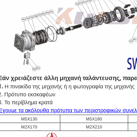
Εάν χρειάζεστε άλλη μηχανή ταλάντευσης, παρα
1.
Η πινακίδα της μηχανής ή η φωτογραφία της μηχανής
2. Πρότυπο εκσκαφέων
3. Το περίβλημα κρατά
Έχουμε τα ακόλουθα πρότυπα των περιστροφικών συνε
M5X130
M5X180
M2X170
M2X210