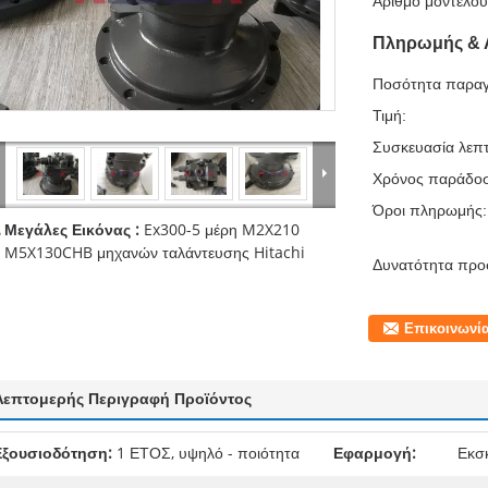
Αριθμό μοντέλου
Πληρωμής & 
Ποσότητα παραγ
Τιμή:
Συσκευασία λεπτ
Χρόνος παράδο
Όροι πληρωμής:
Μεγάλες Εικόνας :
Ex300-5 μέρη M2X210
M5X130CHB μηχανών ταλάντευσης Hitachi
Δυνατότητα προ
Επικοινωνί
Λεπτομερής Περιγραφή Προϊόντος
Εξουσιοδότηση:
1 ΕΤΟΣ, υψηλό - ποιότητα
Εφαρμογή:
Εκσκ