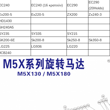
EC290
EC240
EC240 (16 κρατούν)
EC290
(20Holds)
Ex200-5
Ex220-5
ZX200
Zx240-3
HD1430
SH240A5
SY235
SY335
SY215
SK200-6E
Sk200-8
Sk250-8
Sk350-8
LG225
LG936
LG220
JCB240