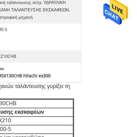
ανή ταλάντευσης assy, ΥΔΡΑΥΛΙΚΗ
ΑΝΗ ΤΑΛΑΝΤΕΥΣΗΣ ΕΚΣΚΑΦΕΩΝ,
ιστροφική μηχανή
00-5
210CHB
ων
,
5X130CHB hitachi ex300
νών ταλάντευσης γυρίζει τη
30CHB
ευσης εκσκαφέων
X210
00-5