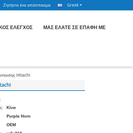
Ζητήστε ένα απόσπασμα
Greek
ΙΚΌΣ ΈΛΕΓΧΟΣ
ΜΑΣ ΕΛΆΤΕ ΣΕ ΕΠΑΦΉ ΜΕ
τευσης Hitachi
tachi
:
ς:
Κίνα
Purple Horn
OEM