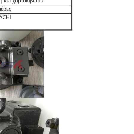
 και χαρτοκιβώτιο
μέρες
ACHI