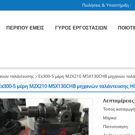
Πωλήσεις & Υποστήριξη :
ΠΕΡΊΠΟΥ ΕΜΕΊΣ
ΓΎΡΟΣ ΕΡΓΟΣΤΑΣΊΩΝ
ΠΟΙΟΤ
ανών ταλάντευσης
Ex300-5 μέρη M2X210 M5X130CHB μηχανών ταλάν
Ex300-5 μέρη M2X210 M5X130CHB μηχανών ταλάντευσης Hi
Λεπτομέρειες
Τόπος καταγωγή
Μάρκα:
Πιστοποίηση: