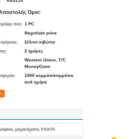
:
m2x210
Αποστολής Όροι:
γελίας min:
1 PC
Negotiate price
ομέρειες:
ξύλινο κιβώτιο
σης:
2 ημέρες
Western Union, T/T,
MoneyGram
σφοράς:
1000 κομμάτι/κομμάτια
ανά ημέρα
α
αφέας, μηχανήματα, hitachi