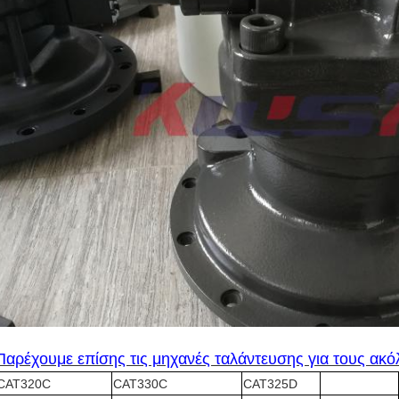
Παρέχουμε επίσης τις μηχανές ταλάντευσης για τους ακό
CAT320C
CAT330C
CAT325D