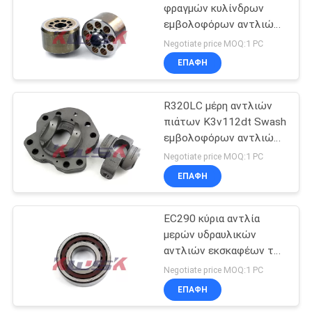
φραγμών κυλίνδρων
εμβολοφόρων αντλιών
της VOLVO μερών
Negotiate price MOQ:1 PC
αντλιών K3v112dt
ΕΠΑΦΉ
R320LC μέρη αντλιών
πιάτων K3v112dt Swash
εμβολοφόρων αντλιών
ανταλλακτικών
Negotiate price MOQ:1 PC
εκσκαφέων της Hyundai
ΕΠΑΦΉ
EC290 κύρια αντλία
μερών υδραυλικών
αντλιών εκσκαφέων της
VOLVO Liugong που
Negotiate price MOQ:1 PC
αντέχει 31200470003
ΕΠΑΦΉ