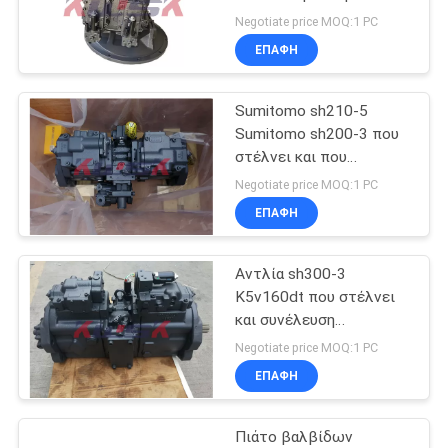
συνέλευση αντλιών
NEWS
Negotiate price MOQ:1 PC
εκσκαφέων Hitachi
ΕΠΑΦΉ
SITEMAP
Sumitomo sh210-5
Sumitomo sh200-3 που
PRIVACY
στέλνει και που
χειρίζεται 480 μέρη
POLICY
Negotiate price MOQ:1 PC
υδραυλικών αντλιών
ΕΠΑΦΉ
K3v112dt
Αντλία sh300-3
K5v160dt που στέλνει
και συνέλευση
υδραυλικών αντλιών
Negotiate price MOQ:1 PC
χειρισμού 480 sh350-5
ΕΠΑΦΉ
Sumitomo
Πιάτο βαλβίδων