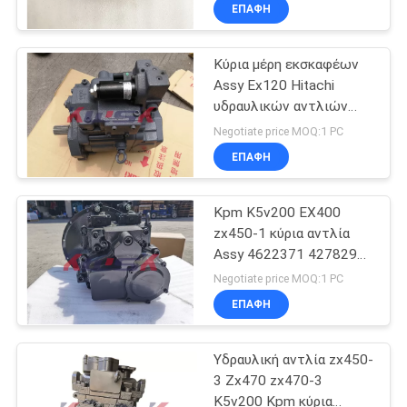
K3V112 εκσκαφέων
ΈΛΕΓΧΟΣ
ΕΠΑΦΉ
HD1430 HD820 Kato
Κύρια μέρη εκσκαφέων
ΜΑΣ
Assy Ex120 Hitachi
ΕΛΆΤΕ
υδραυλικών αντλιών
ΣΕ
εκσκαφέων αντλιών
Negotiate price MOQ:1 PC
K3V63S υδραυλικά
ΕΠΑΦΉ
ΕΠΑΦΉ
ΜΕ
Kpm K5v200 EX400
zx450-1 κύρια αντλία
BLOG
Assy 4622371 4278291
4432815 K5V200DPH-
Negotiate price MOQ:1 PC
OE02 Hitachi
ΖΗΤΉΣΤΕ
ΕΠΑΦΉ
ΈΝΑ
Υδραυλική αντλία zx450-
ΑΠΌΣΠΑΣΜΑ
3 Zx470 zx470-3
K5v200 Kpm κύρια