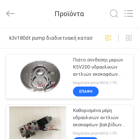
Purple
Horn
E-
Προϊόντα
Commerce
Co.,
Ltd..
All
ΣΠΊΤΙ
Rights
Reserved.
k3v180dt pump διαδικτυακή κατασκευή
ΠΡΟΪΌΝΤΑ
Πιάτο σύνδεσης μερών
K5V200 υδραυλικών
ΠΕΡΊΠΟΥ
αντλιών εκσκαφέων
ΕΜΕΊΣ
ZX450 Hitachi
Negotiate price MOQ:1 PC
ΕΠΑΦΉ
ΓΎΡΟΣ
Καθορισμένα μέρη
ΕΡΓΟΣΤΑΣΊΩΝ
υδραυλικών αντλιών
εκσκαφέων βαλβίδων
ΠΟΙΟΤΙΚΌΣ
σωληνοειδών μερών
Negotiate price MOQ:1 PC