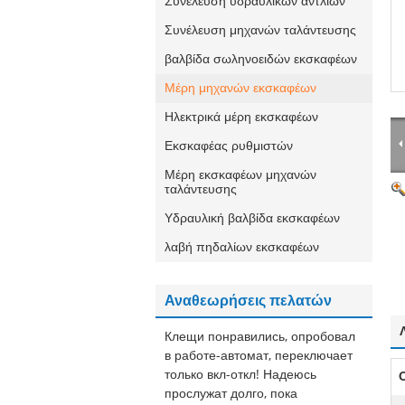
Συνέλευση υδραυλικών αντλιών
Συνέλευση μηχανών ταλάντευσης
βαλβίδα σωληνοειδών εκσκαφέων
Μέρη μηχανών εκσκαφέων
Ηλεκτρικά μέρη εκσκαφέων
Εκσκαφέας ρυθμιστών
Μέρη εκσκαφέων μηχανών
ταλάντευσης
Υδραυλική βαλβίδα εκσκαφέων
λαβή πηδαλίων εκσκαφέων
Αναθεωρήσεις πελατών
Клещи понравились, опробовал
в работе-автомат, переключает
только вкл-откл! Надеюсь
прослужат долго, пока