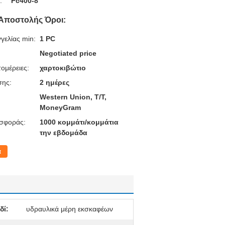
:
Pc400-8
Αποστολής Όροι:
γελίας min:
1 PC
Negotiated price
ομέρειες:
χαρτοκιβώτιο
σης:
2 ημέρες
Western Union, T/T,
MoneyGram
σφοράς:
1000 κομμάτι/κομμάτια
την εβδομάδα
α
δί:
υδραυλικά μέρη εκσκαφέων