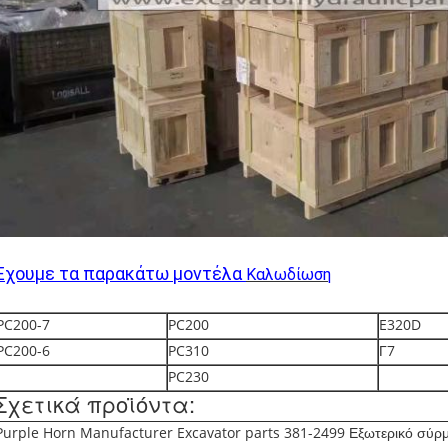
Έχουμε τα παρακάτω μοντέλα
Καλωδίωση
PC200-7
PC200
E320D
PC200-6
PC310
Γ7
PC230
Σχετικά προϊόντα:
Purple Horn Manufacturer Excavator parts 381-2499 Εξωτερικό σύρ