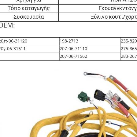
Τόπο καταγωγής
Γκουανγκντόνγκ
Συσκευασία
Ξύλινο κουτί/χαρ
OEM:
20ετ-06-31120
198-2713
235-82
20y-06-31611
207-06-71110
275-86
207-06-71562
283-26