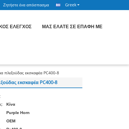
Ζητήστε ένα απόσπασμα
Greek
ΙΚΌΣ ΈΛΕΓΧΟΣ
ΜΑΣ ΕΛΆΤΕ ΣΕ ΕΠΑΦΉ ΜΕ
μα πλεξούδας εκσκαφέα PC400-8
λεξούδας εκσκαφέα PC400-8
:
ς:
Κίνα
Purple Horn
OEM