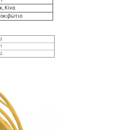
, Κίνα
τοκιβώτιο
02
51
72