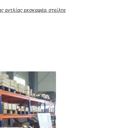
ς αντλίας εκσκαφέα, στείλτε