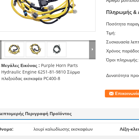
Αριθμό μοντέλου
Πληρωμής & 
Ποσότητα παραγ
Τιμή:
Συσκευασία λεπτ
Χρόνος παράδο
Όροι πληρωμής:
Μεγάλες Εικόνας :
Purple Horn Parts
Hydraulic Engine 6251-81-9810 Σύρμα
Δυνατότητα προ
πλεξούδας εκσκαφέα PC400-8
Επικοινωνί
Λεπτομερής Περιγραφή Προϊόντος
Ονομα:
λουρί καλωδίωσης εκσκαφέων
Λέξη-κλει