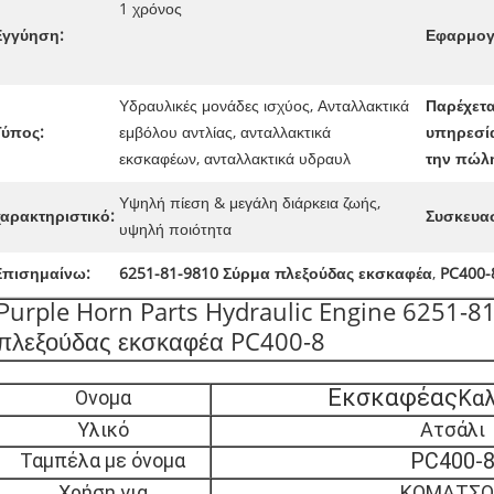
1 χρόνος
Εγγύηση:
Εφαρμογ
Υδραυλικές μονάδες ισχύος, Ανταλλακτικά
Παρέχετα
Τύπος:
εμβόλου αντλίας, ανταλλακτικά
υπηρεσί
εκσκαφέων, ανταλλακτικά υδραυλ
την πώλ
Υψηλή πίεση & μεγάλη διάρκεια ζωής,
χαρακτηριστικό:
Συσκευασ
υψηλή ποιότητα
Επισημαίνω:
6251-81-9810 Σύρμα πλεξούδας εκσκαφέα
,
PC400-
Purple Horn Parts Hydraulic Engine 6251-8
πλεξούδας εκσκαφέα PC400-8
Εκσκαφέας
Κα
Ονομα
Υλικό
Ατσάλι
PC400-
Ταμπέλα με όνομα
Χρήση για
ΚΟΜΑΤΣΟ