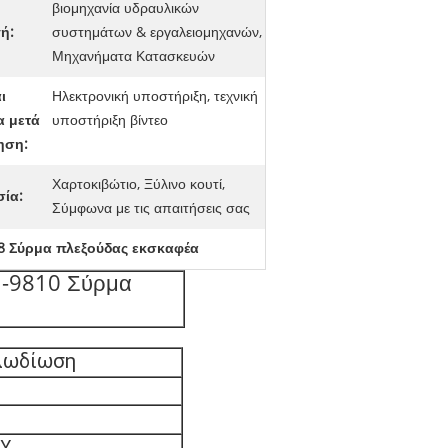
βιομηχανία υδραυλικών
ή:
συστημάτων & εργαλειομηχανών,
Μηχανήματα Κατασκευών
ι
Ηλεκτρονική υποστήριξη, τεχνική
α μετά
υποστήριξη βίντεο
ηση:
Χαρτοκιβώτιο, Ξύλινο κουτί,
ία:
Σύμφωνα με τις απαιτήσεις σας
8 Σύρμα πλεξούδας εκσκαφέα
1-9810 Σύρμα
λωδίωση
8
Υ