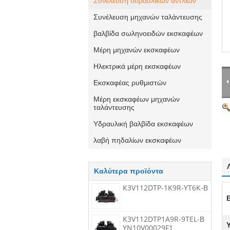
Συνέλευση υδραυλικών αντλιών
Συνέλευση μηχανών ταλάντευσης
βαλβίδα σωληνοειδών εκσκαφέων
Μέρη μηχανών εκσκαφέων
Ηλεκτρικά μέρη εκσκαφέων
Εκσκαφέας ρυθμιστών
Μέρη εκσκαφέων μηχανών
ταλάντευσης
Υδραυλική βαλβίδα εκσκαφέων
λαβή πηδαλίων εκσκαφέων
Καλύτερα προϊόντα
K3V112DTP-1K9R-YT6K-Β
K3V112DTP1A9R-9TEL-Β
YN10V00029F1