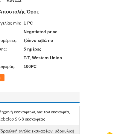
:
K3V112
Αποστολής Όροι:
γελίας min:
1 PC
Negotiated price
ομέρειες:
ξύλινο κιβώτιο
σης:
5 ημέρες
T/T, Western Union
σφοράς:
100PC
α
ηχανή εκσκαφέων, για τον εκσκαφέα,
Kebelco SK-8 εκσκαφέας
δραυλική αντλία εκσκαφέων, υδραυλική