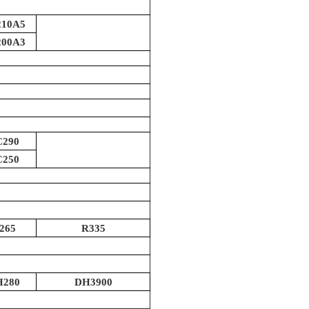
210A5
200A3
C290
C250
265
R335
H280
DH3900