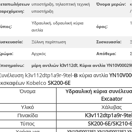
μεταπωλήσεων
υποστήριξη, τηλεοπτική τεχνική
Όνομα μερών:
κ
παρεχόμενη:
υποστήριξη
Υδραυλική, υδραυλική κύρια
Τύπος:
όρος:
αντλία
Συσκευασία:
Ξύλινη περίπτωση
Συσκευασία:
Χρώμα:
Αρχικός
Απόθεμα:
Επισημαίνω:
μέρη αντλιών k3v112dt
,
Κύρια αντλία YN10V00029F
Συνέλευση k3v112dtp1a9r-9tel-
Β
κύρια αντλία
YN10V00
εκσκαφέων Kobelco
SK200-6E
Όνομα
Υδραυλική κύρια συνέλευ
Excaator
Υλικό
Χάλυβας
Πινακίδα
K3v112dtp1a9r-9te
Τύπος
SK200-6E/SK210-
YN10V00023F1 YN10V00023F2 Y