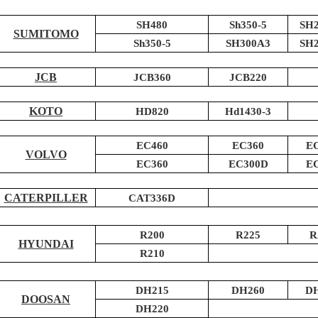
SH480
Sh350-5
SH
SUMITOMO
Sh350-5
SH300A3
SH
JCB
JCB360
JCB220
KOTO
HD820
Hd1430-3
EC460
EC360
E
VOLVO
EC360
EC300D
E
CATERPILLER
CAT336D
R200
R225
R
HYUNDAI
R210
DH215
DH260
D
DOOSAN
DH220