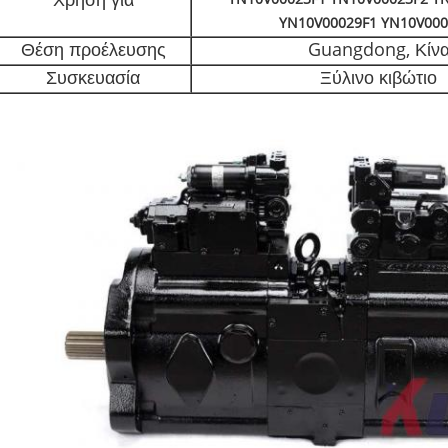
Χρήση για
YN10V00029F1 YN10V000
Θέση προέλευσης
Guangdong, Κίν
Συσκευασία
Ξύλινο κιβώτιο