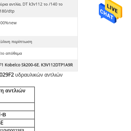
ύρια αντλία, DT k3v112 το /140 το
/180/dtp
100%new
Ξύλινη περίπτωση
Στο απόθεμα
1 Kobelco Sk200-6E
,
K3V112DTP1A9R
029F2
υδραυλικών αντλιών
ση αντλιών
l-Β
6E
N10V00023F3