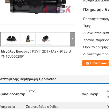
Αριθμό μοντέλου
Πληρωμής & 
Ποσότητα παραγ
Τιμή:
Συσκευασία λεπτ
Χρόνος παράδο
Όροι πληρωμής:
Μεγάλες Εικόνας :
K3V112DTP1A9R-9TEL-Β
Δυνατότητα προ
YN10V00029F1
Επικοινωνί
Λεπτομερής Περιγραφή Προϊόντος
1 έτος
Μ
Εξουσιοδότηση:
Εφαρμογή:
Υπηρεσία
Σε απευθείας σύνδεση
Υ