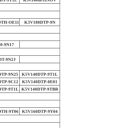
DT-9T1L
K3v140dt-HNOV
DTH-OE11
K3V180DTP-9N
0-9N17
DT-9N2J
DTP-9N25
K5V140DTP-9T1L
DTP-9C12
K5V140DTP-0E01
DTP-9T1L
K5V140DTP-9TBR
DTH-9T06
K5V160DTP-9Y04