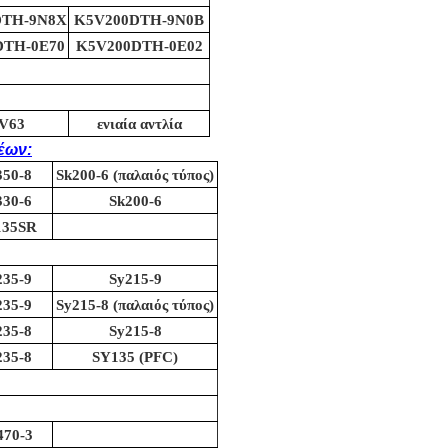
DTH-9N8X
K5V200DTH-9N0B
DTH-0E70
K5V200DTH-0E02
V63
ενιαία αντλία
έων:
350-8
Sk200-6 (παλαιός τύπος)
330-6
Sk200-6
135SR
235-9
Sy215-9
235-9
Sy215-8 (παλαιός τύπος)
235-8
Sy215-8
235-8
SY135 (PFC)
470-3