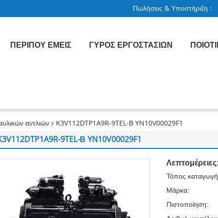
Πωλήσεις & Υποστήριξη :
ΠΕΡΊΠΟΥ ΕΜΕΊΣ
ΓΎΡΟΣ ΕΡΓΟΣΤΑΣΊΩΝ
ΠΟΙΟΤ
αυλικών αντλιών
K3V112DTP1A9R-9TEL-Β YN10V00029F1
K3V112DTP1A9R-9TEL-Β YN10V00029F1
Λεπτομέρειες
Τόπος καταγωγή
Μάρκα:
Πιστοποίηση: