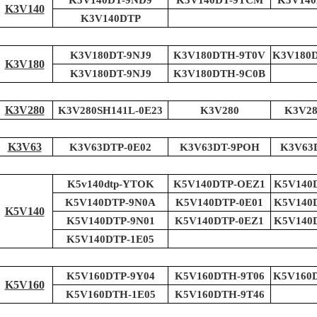
K3V140DT-9ND9
K3V140DT-9TCM
K3V140
K3V140
K3V140DTP
K3V180DT-9NJ9
K3V180DTH-9T0V
K3V180
K3V180
K3V180DT-9NJ9
K3V180DTH-9C0B
K3V280
K3V280SH141L-0E23
K3V280
K3V28
K3V63
K3V63DTP-0E02
K3V63DT-9POH
K3V63
K5v140dtp-YTOK
K5V140DTP-OEZ1
K5V140
K5V140DTP-9N0A
K5V140DTP-0E01
K5V140
K5V140
K5V140DTP-9N01
K5V140DTP-0EZ1
K5V140
K5V140DTP-1E05
K5V160DTP-9Y04
K5V160DTH-9T06
K5V160
K5V160
K5V160DTH-1E05
K5V160DTH-9T46