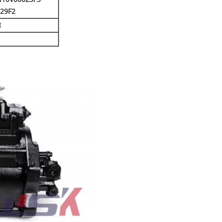
29F2
α