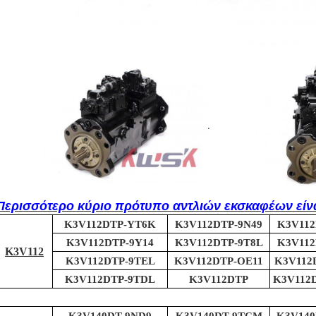
.
Περισσότερο κύριο πρότυπο αντλιών εκσκαφέων είνα
K3V112DTP-YT6K
K3V112DTP-9N49
K3V112
K3V112DTP-9Y14
K3V112DTP-9T8L
K3V112
K3V112
K3V112DTP-9TEL
K3V112DTP-OE11
K3V112
K3V112DTP-9TDL
K3V112DTP
K3V112