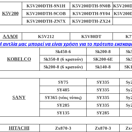
K5V200DTH-9N1H
K5V200DTH-9N0B
K5V200
K5V200
K5V200DTH-9COB
K5V200DTH-9Y04
K5V200
K5V200DTH-ZN7X
K5V200DTH-ZX24
ΑΛΛΟΙ
K5V212
K5V80DT
K7
Η αντλία μας μπορεί να είναι χρήση για το πρότυπο εκσκαφ
Sk450-6
Sk200-8
Sk
KOBELCO
Sk350-8 (6 κρατούν)
SK200-6E
Sk
Sk200-8 (6 κρατούν)
Sk140-8
SK
SY75
SY335
Sy
SY485
SY335
Sy
SANY
SY365 (νέος τύπος)
SY335
Sy
SY285
SY335
Sy
SY135
SY285
HITACHI
Zx870-3
Zx870-3
Zx