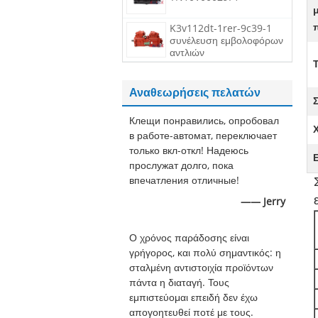
K3v112dt-1rer-9c39-1
συνέλευση εμβολοφόρων
αντλιών
Αναθεωρήσεις πελατών
Клещи понравились, опробовал
в работе-автомат, переключает
только вкл-откл! Надеюсь
прослужат долго, пока
впечатления отличные!
—— Jerry
Ο χρόνος παράδοσης είναι
γρήγορος, και πολύ σημαντικός: η
σταλμένη αντιστοιχία προϊόντων
πάντα η διαταγή. Τους
εμπιστεύομαι επειδή δεν έχω
απογοητευθεί ποτέ με τους.