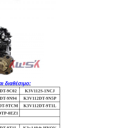
ι διαθέσιμο:
DT-9C02
K3V112S-1NCJ
DT-9N94
K3V112DT-9N5P
DT-9TCM
K3V112DT-9T1L
DTP-0EZ1